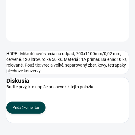
rolované. Použitie: vrecia veľké, separovaný zber, kovy, tetrapaky,
plechové konzervy.
DETAILNÉ INFORMÁCIE
OPÝTAŤ SA
HDPE - Mikroténové vrecia na odpad, 700x1100mm/0,02 mm,
červené, 120 litrov, rolka 50 ks. Materiál: 1A primár. Balenie: 10 ks,
rolované. Použitie: vrecia veľké, separovaný zber, kovy, tetrapaky,
plechové konzervy.
Diskusia
Buďte prvý, kto napíše príspevok k tejto položke.
Pridať komentár