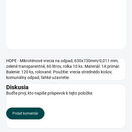
zelené transparentné, 60 litrov, rolka 10 ks. Materiál: 1A primár.
Balenie: 120 ks, rolované. Použitie: vrecia strednédo košov,
komunálny odpad, ľahké uzavretie.
DETAILNÉ INFORMÁCIE
OPÝTAŤ SA
HDPE - Mikroténové vrecia na odpad, 630x730mm/0,011 mm,
zelené transparentné, 60 litrov, rolka 10 ks. Materiál: 1A primár.
Balenie: 120 ks, rolované. Použitie: vrecia strednédo košov,
komunálny odpad, ľahké uzavretie.
Diskusia
Buďte prvý, kto napíše príspevok k tejto položke.
Pridať komentár