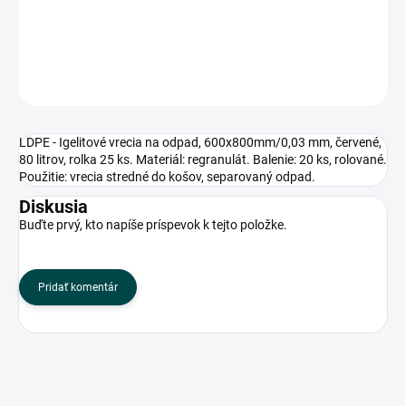
Použitie: vrecia stredné do košov, separovaný odpad.
DETAILNÉ INFORMÁCIE
OPÝTAŤ SA
LDPE - Igelitové vrecia na odpad, 600x800mm/0,03 mm, červené,
80 litrov, rolka 25 ks. Materiál: regranulát. Balenie: 20 ks, rolované.
Použitie: vrecia stredné do košov, separovaný odpad.
Diskusia
Buďte prvý, kto napíše príspevok k tejto položke.
Pridať komentár