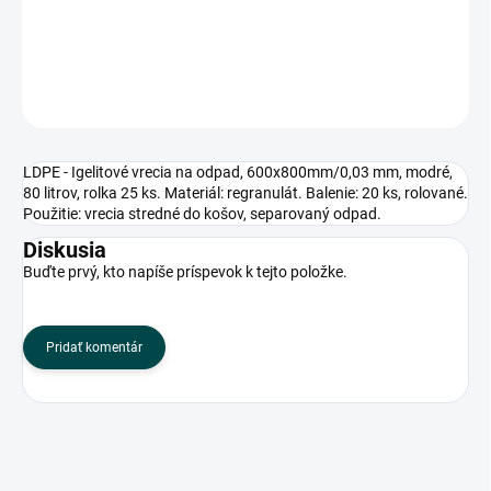
Použitie: vrecia stredné do košov, separovaný odpad.
DETAILNÉ INFORMÁCIE
OPÝTAŤ SA
LDPE - Igelitové vrecia na odpad, 600x800mm/0,03 mm, modré,
80 litrov, rolka 25 ks. Materiál: regranulát. Balenie: 20 ks, rolované.
Použitie: vrecia stredné do košov, separovaný odpad.
Diskusia
Buďte prvý, kto napíše príspevok k tejto položke.
Pridať komentár