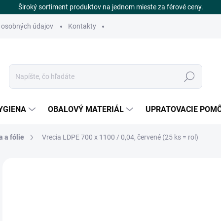
Široký sortiment produktov na jednom mieste za férové ceny.
 osobných údajov
Kontakty
Hľadať
YGIENA
OBALOVÝ MATERIÁL
UPRATOVACIE POM
 a fólie
Vrecia LDPE 700 x 1100 / 0,04, červené (25 ks = rol)
Neohodnotené
Podrobnosti hodnotenia
ZNAČKA
€
SK
Jedn