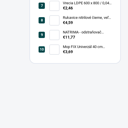
Vrecia LDPE 600 x 800 / 0,04,
biele (25 ks = rol)
€2,46
Rukavice nitrilové čierne, veľ.
L (100 ks = box)
€4,59
NATRIMA - odstraňovač
starých náterov (0,75 L = bal)
€11,77
Mop FIX Univerzál 40 cm
bavlnený Fmix
€3,69