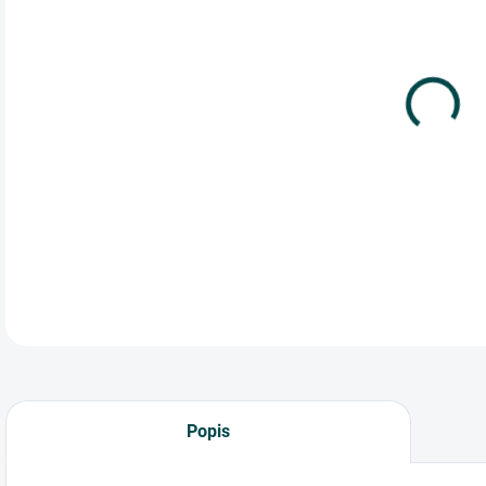
cena
LDP
mm, 
regr
Použ
DETA
Popis