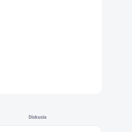
:
−
+
Pridať do košíka
E - Igelitové vrecia na odpad, 700x1100mm/0,04
červené, 120 litrov, rolka 25 ks. Materiál:
anulát. Balenie: 10 ks, rolované = 250 ks vriec.
itie: vrecia veľké, separovaný zber, kovy, tetrapaky.
ILNÉ INFORMÁCIE
OPÝTAŤ SA
Diskusia