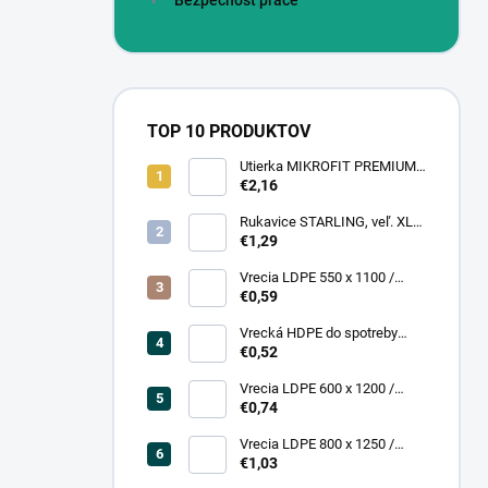
Bezpečnosť práce
TOP 10 PRODUKTOV
Utierka MIKROFIT PREMIUM
920 40x40 cm, 305 gr./m2
€2,16
Rukavice STARLING, veľ. XL
(12 pár = bal)
€1,29
Vrecia LDPE 550 x 1100 /
0,13,1A, číra
€0,59
Vrecká HDPE do spotreby
300x400/0,007, číre, (50 ks =
€0,52
rol)
Vrecia LDPE 600 x 1200 /
0,200, transparent (25 ks)
€0,74
Vrecia LDPE 800 x 1250 /
0,20, čierna (25 ks = bal)
€1,03