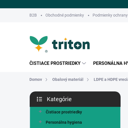
Prejsť
na
obsah
B2B
Obchodné podmienky
Podmienky ochrany
ČISTIACE PROSTRIEDKY
PERSONÁLNA H
Domov
Obalový materiál
LDPE a HDPE vrecia
B
Kategórie
o
Preskočiť
č
kategórie
n
Čistiace prostriedky
ý
Personálna hygiena
p