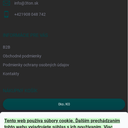
info
@
3ton.sk
+421908 048 742
INFORMÁCIE PRE VÁS
B2B
Obchodné podmienky
Podmienky ochrany osobných údajov
Kontakty
NÁKUPNÝ KOŠÍK
0
ks /
€0
PRIJÍMAME ONLINE PLATBY
Tento web používa súbory cookie. Ďalším prechádzaním
tohto webu vyjadrujete súhlas s ich používaním. Viac