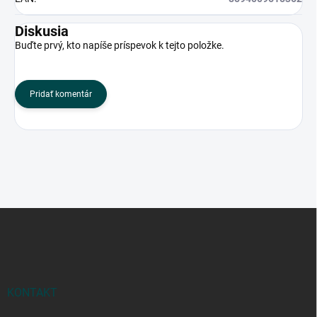
Diskusia
Buďte prvý, kto napíše príspevok k tejto položke.
Pridať komentár
Z
á
p
ä
t
i
KONTAKT
e