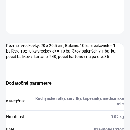
počet balíkov v kartóne: 240; počet kartónov na palete: 36
DETAILNÉ INFORMÁCIE
OPÝTAŤ SA
Rozmer vreckovky: 20 x 20,5 cm; Balenie: 10 ks vreckoviek = 1
balíček; 10x10 ks vreckoviek = 10 balíčkov balených v 1 balíku;
počet balíkov v kartóne: 240; počet kartónov na palete: 36
Dodatočné parametre
Kuchynské rolky, servítky, kapesníky, medicínske
Kategória
:
role
Hmotnosť
:
0.02 kg
EAN
:
8594009615362