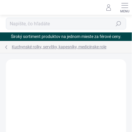
Prejsť
na
obsah
Hľadať
Široký sortiment produktov na jednom mieste za férové ceny.
Kuchynské rolky, servítky, kapesníky, medicínske role
Neohodnotené
Podrobnosti hodnotenia
ZNAČKA:
BM PLUS