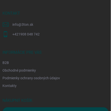
e
ä
p
t
r
i
KONTAKT
v
e
k
y
info
@
3ton.sk
v
ý
+421908 048 742
p
i
s
INFORMÁCIE PRE VÁS
u
B2B
Obchodné podmienky
Podmienky ochrany osobných údajov
Kontakty
NÁKUPNÝ KOŠÍK