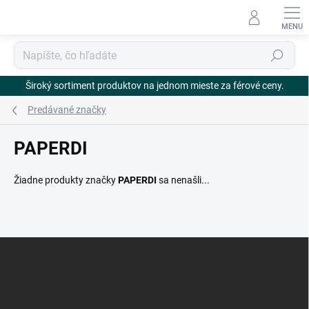
Prejsť
na
obsah
Hľadať
Široký sortiment produktov na jednom mieste za férové ceny.
Predávané značky
PAPERDI
Žiadne produkty značky
PAPERDI
sa nenašli...
Z
á
p
ä
t