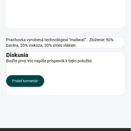
DETAILNÉ INFORMÁCIE
OPÝTAŤ SA
Prachovka vyrobená technológiou "maliwat".. Zloženie: 50%
bavlna, 20% viskóza, 30% zmes vlákien.
Diskusia
Buďte prvý, kto napíše príspevok k tejto položke.
Pridať komentár
Z