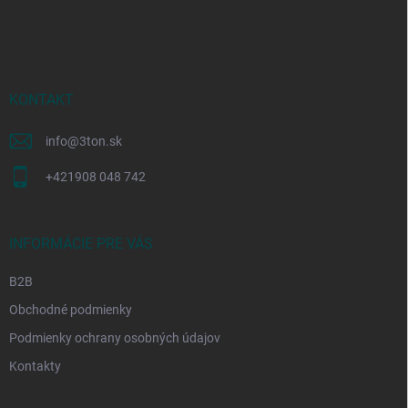
á
p
ä
t
i
KONTAKT
e
info
@
3ton.sk
+421908 048 742
INFORMÁCIE PRE VÁS
B2B
Obchodné podmienky
Podmienky ochrany osobných údajov
Kontakty